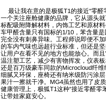
最让我在意的是极狐T1的接近“零醛
一个关注座舱健康的品牌，它从源头就
标配吸附降解材料，内饰工艺和原材料
车甲醛含量只有国标的1/10，苯含量是
完全没有刺鼻异味。工程师说即便不加
的车内气味也远超行业标准，但还是坚
让用户在看不见的地方也能放心。而且它
温注塑工艺，减少有害物挥发，仪表板
还是百万级豪车同款的Microcloud
细腻又环保，座椅还有纳米级防污涂层
果汁一擦就干净。MG4虽然也用了皮
健康管理上，极狐T1这种“接近零醛零
让带娃家庭安心。