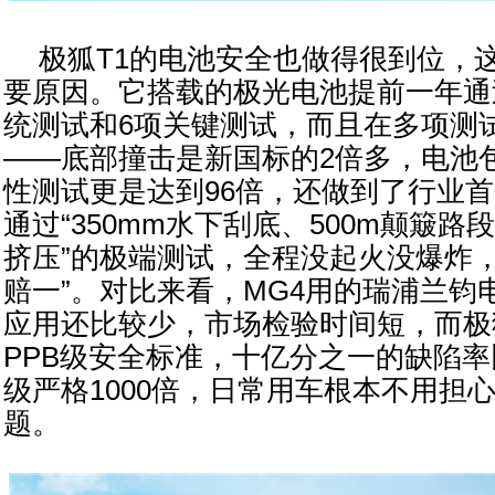
极狐T1的电池安全也做得很到位，
要原因。它搭载的极光电池提前一年通
统测试和6项关键测试，而且在多项测
——底部撞击是新国标的2倍多，电池
性测试更是达到96倍，还做到了行业
通过“350mm水下刮底、500m颠簸路
挤压”的极端测试，全程没起火没爆炸，
赔一”。对比来看，MG4用的瑞浦兰钧
应用还比较少，市场检验时间短，而极
PPB级安全标准，十亿分之一的缺陷率
级严格1000倍，日常用车根本不用担
题。