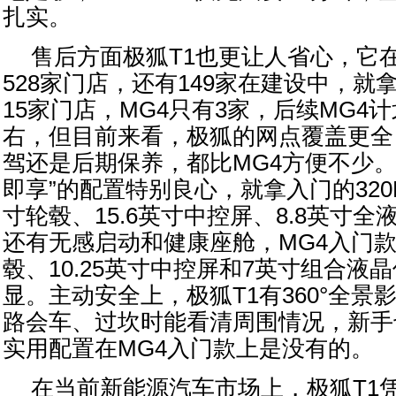
扎实。
售后方面极狐T1也更让人省心，它在
528家门店，还有149家在建设中，
15家门店，MG4只有3家，后续MG4计
右，但目前来看，极狐的网点覆盖更全
驾还是后期保养，都比MG4方便不少。
即享”的配置特别良心，就拿入门的320
寸轮毂、15.6英寸中控屏、8.8英寸
还有无感启动和健康座舱，MG4入门款
毂、10.25英寸中控屏和7英寸组合液
显。主动安全上，极狐T1有360°全景
路会车、过坎时能看清周围情况，新手
实用配置在MG4入门款上是没有的。
在当前新能源汽车市场上，极狐T1