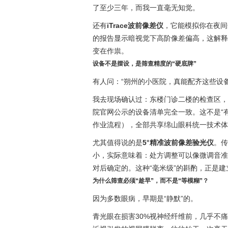
了至少三年，而我一直毫无知觉。
还有
iTrace波前像差仪
，它能模拟你在夜间
的报告显示暗视觉下高阶像差偏高，这解释
变在作祟。
设备不是摆设，是筛查精度的“硬底牌”
有人问：“朔州的小医院，真能配齐这些设备
我去现场确认过：东楼门诊二楼的检查区，
院官网公示的设备清单完全一致。这不是“
作业流程），全部共享绵山眼科统一技术体
尤其值得说的是
5°精准波前像差验光仪
。传
小，实际意味着：处方调整可以像微调音准一样
对后确定的。这种“毫米级”的斟酌，正是
为什么筛查必须“趁早”，而不是“等模糊”？
因为多数眼病，早期是“静默”的。
青光眼在损害30%视神经纤维前，几乎不