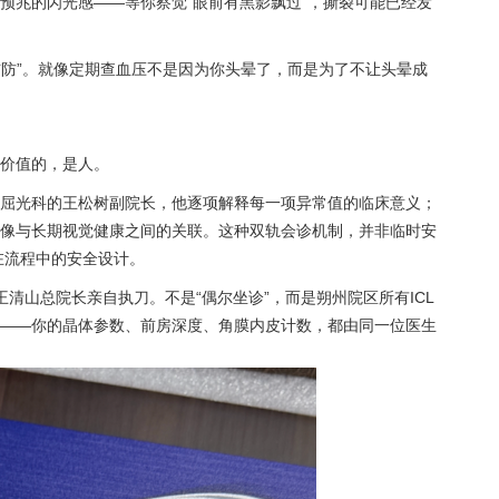
预兆的闪光感——等你察觉“眼前有黑影飘过”，撕裂可能已经发
布防”。就像定期查血压不是因为你头晕了，而是为了不让头晕成
价值的，是人。
屈光科的王松树副院长，他逐项解释每一项异常值的临床意义；
像与长期视觉健康之间的关联。这种双轨会诊机制，并非临时安
在流程中的安全设计。
王清山总院长亲自执刀。不是“偶尔坐诊”，而是朔州院区所有ICL
——你的晶体参数、前房深度、角膜内皮计数，都由同一位医生