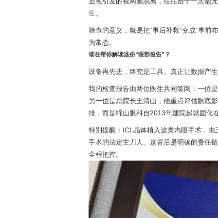
近视引发的视网膜脱离，往往始于一次毫无
生。
筛查的意义，就是把“事后补救”变成“事前
为常态。
谁在帮你解读这份“眼部报告”？
设备再先进，终究是工具。真正让数据产生
我的检查报告由两位医生共同签阅：一位是
另一位是总院长王清山，他重点评估眼底影
排，而是绵山眼科自2013年建院起就固化
特别提醒：ICL晶体植入这类内眼手术，由
手术的法定主刀人。这背后是明确的责任链
全程把控。