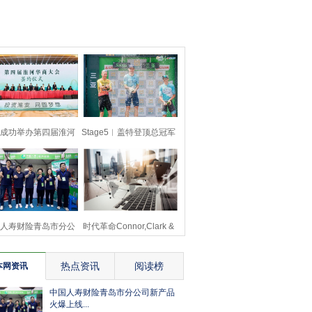
成功举办第四届淮河
Stage5︱盖特登顶总冠军
商大会211个签约
中国车手王奎程拿
人寿财险青岛市分公
时代革命Connor,Clark &
司新产品火爆上线
Lunn研发Ella
热点资讯
阅读榜
本网资讯
中国人寿财险青岛市分公司新产品
火爆上线...