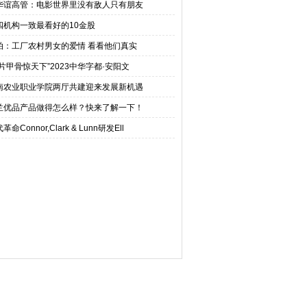
华谊高管：电影世界里没有敌人只有朋友
四机构一致最看好的10金股
拍：工厂农村男女的爱情 看看他们真实
一片甲骨惊天下”2023中华字都·安阳文
南农业职业学院两厅共建迎来发展新机遇
兰优品产品做得怎么样？快来了解一下！
革命Connor,Clark & Lunn研发Ell