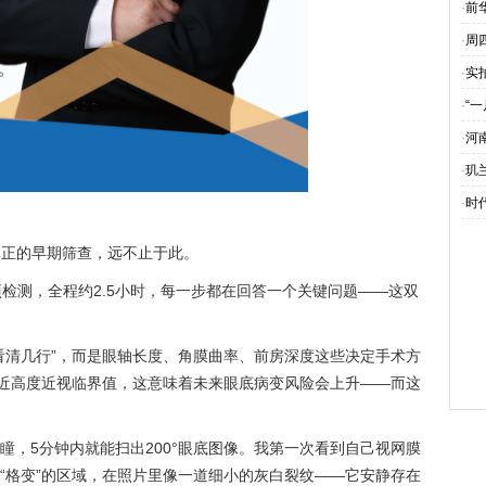
·
前
·
周
·
实
·
“
·
河
·
玑
·
时代
但真正的早期筛查，远不止于此。
项检测，全程约2.5小时，每一步都在回答一个关键问题——这双
看清几行”，而是眼轴长度、角膜曲率、前房深度这些决定手术方
已接近高度近视临界值，这意味着未来眼底病变风险会上升——而这
瞳，5分钟内就能扫出200°眼底图像。我第一次看到自己视网膜
“格变”的区域，在照片里像一道细小的灰白裂纹——它安静存在