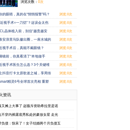
浏览次数：
0次
你的眼睛，真的在“悄悄报警”吗？
浏览:0次
“近视手术=一刀切”？这误会太伤
浏览:0次
眼！
ICL晶体植入前，别信“越贵越安
浏览:0次
全”
淮安浪里马队徽出圈，一座水城的
浏览:0次
热血与烟火
近视手术后，真能不戴眼镜？
浏览:0次
摘镜前，你真看清了“本地做手
浏览:0次
术”的底气
近视手术医生怎么选？3个关键维
浏览:0次
度别忽略！
上抖音打卡太原歌迷之城，享周传
浏览:0次
雄粉丝专属
smart精灵6号全球首次亮相 重塑
浏览:0次
豪华掀背轿
火资讯
薇又摊上大事了 赵薇斥资助希拉里是谣
点不穿内裤露底秀私处的豪放女星 走光
带负债：惊呆了！女子结婚两个月负债五