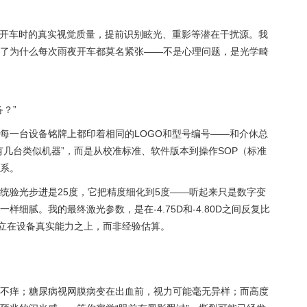
开车时的真实视觉质量，提前识别眩光、重影等潜在干扰源。我
了为什么每次雨夜开车都莫名紧张——不是心理问题，是光学畸
？”
每一台设备铭牌上都印着相同的LOGO和型号编号——和介休总
有几台类似机器”，而是从校准标准、软件版本到操作SOP（标准
系。
统验光步进是25度，它把精度细化到5度——听起来只是数字变
细腻。我的最终激光参数，是在-4.75D和-4.80D之间反复比
建立在设备真实能力之上，而非经验估算。
痛不痒；糖尿病视网膜病变在出血前，视力可能毫无异样；而高度