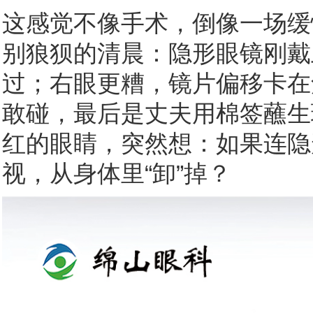
这感觉不像手术，倒像一场缓
别狼狈的清晨：隐形眼镜刚戴
过；右眼更糟，镜片偏移卡在
敢碰，最后是丈夫用棉签蘸生
红的眼睛，突然想：如果连隐
视，从身体里“卸”掉？