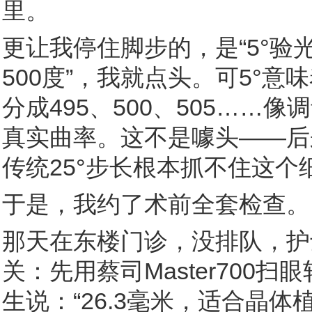
里。
更让我停住脚步的，是“5°验
500度”，我就点头。可5°
分成495、500、505…
真实曲率。这不是噱头——后
传统25°步长根本抓不住这个
于是，我约了术前全套检查。
那天在东楼门诊，没排队，护
关：先用蔡司Master70
生说：“26.3毫米，适合晶