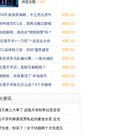
浏览次数：
0次
2026 箬鼎奖揭晓，中之杰位居中
浏览:0次
国粽子行业
朔州做完ICL后，我再没戴过眼镜
浏览:0次
你的眼睛，真的在“悄悄报警”吗？
浏览:0次
“近视手术=一刀切”？这误会太伤
浏览:0次
眼！
ICL晶体植入前，别信“越贵越安
浏览:0次
全”
淮安浪里马队徽出圈，一座水城的
浏览:0次
热血与烟火
近视手术后，真能不戴眼镜？
浏览:0次
摘镜前，你真看清了“本地做手
浏览:0次
术”的底气
近视手术医生怎么选？3个关键维
浏览:0次
度别忽略！
火资讯
薇又摊上大事了 赵薇斥资助希拉里是谣
点不穿内裤露底秀私处的豪放女星 走光
带负债：惊呆了！女子结婚两个月负债五