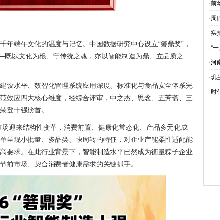
·
前
·
周
·
实
千年端午文化的温度与记忆。中国数据研究中心设立“箬鼎奖”，
·
“
——既以文化为根、守传统之魂，亦以智能制造为鼎、立品质之
·
河
·
玑
建设水平、数智化管理系统应用深度、标准化与食品安全体系完
·
时代
范效应四大核心维度，经综合评审，中之杰、思念、五芳斋、三
荣登十强榜首。
子市场迎来结构性变革，消费前置、健康化常态化、产品多元化成
单呈现小批量、多品类、快周转的特征，对企业产能柔性适配能
高要求。在此行业背景下，智能制造水平已然成为衡量粽子企业
节前市场、契合消费者健康需求的关键抓手。