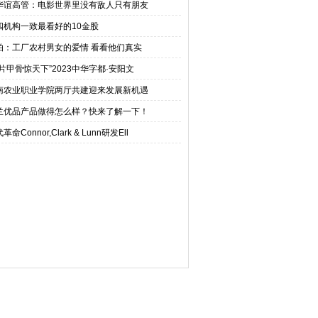
华谊高管：电影世界里没有敌人只有朋友
四机构一致最看好的10金股
拍：工厂农村男女的爱情 看看他们真实
一片甲骨惊天下”2023中华字都·安阳文
南农业职业学院两厅共建迎来发展新机遇
兰优品产品做得怎么样？快来了解一下！
革命Connor,Clark & Lunn研发Ell