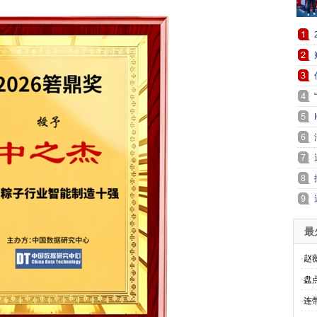
最
·
赵
·
盘
·
连