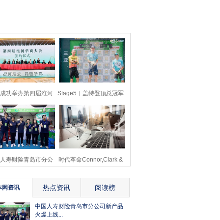
成功举办第四届淮河
Stage5︱盖特登顶总冠军
商大会211个签约
中国车手王奎程拿
人寿财险青岛市分公
时代革命Connor,Clark &
司新产品火爆上线
Lunn研发Ella
热点资讯
阅读榜
本网资讯
中国人寿财险青岛市分公司新产品
火爆上线...